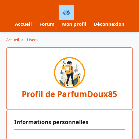
Accueil
Forum
Mon profil
Déconnexion
Accueil
>
Users
Profil de ParfumDoux85
Informations personnelles