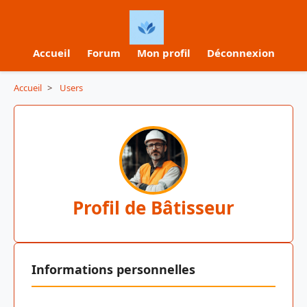
Accueil
Forum
Mon profil
Déconnexion
Accueil
>
Users
Profil de Bâtisseur
Informations personnelles