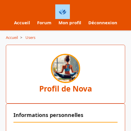
Accueil
Forum
Mon profil
Déconnexion
Accueil
>
Users
Profil de Nova
Informations personnelles